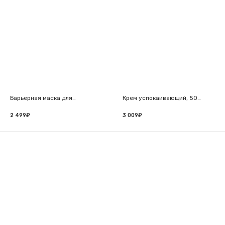
Барьерная маска для
Крем успокаивающий, 50
восстановления
мл, Skinosophy
микробиома с пептидами,
2 499
₽
3 009
₽
75 мл, Skinosophy