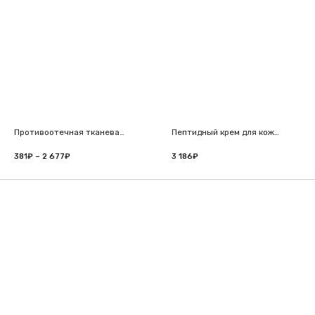
414₽
381₽
–
–
3
2
444₽
677₽
Противоотечная тканевая
Пептидный крем для кожи
маска
вокруг глаз
381
₽
–
2 677
₽
Диапазон
3 186
₽
цен:
381₽
–
2
677₽