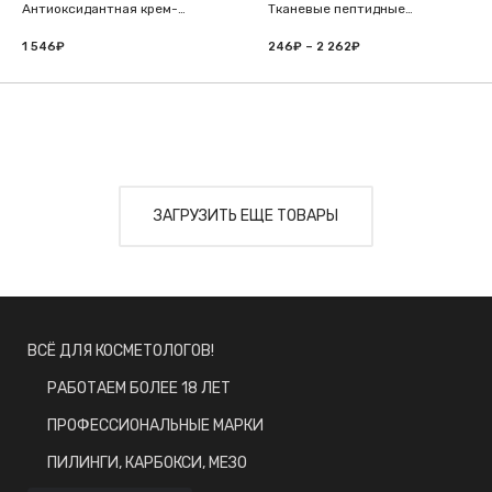
Антиоксидантная крем-
Тканевые пептидные
сыворотка для глаз
лифтинг-патчи для глаз
1 546
₽
246
₽
–
2 262
₽
Диапазон
цен:
246₽
–
2
262₽
ЗАГРУЗИТЬ ЕЩЕ ТОВАРЫ
ВСЁ ДЛЯ КОСМЕТОЛОГОВ!
РАБОТАЕМ БОЛЕЕ 18 ЛЕТ
ПРОФЕССИОНАЛЬНЫЕ МАРКИ
ПИЛИНГИ, КАРБОКСИ, МЕЗО