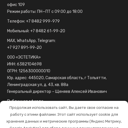
офис 109
Режим работы: ПН—ПТ с 09:00 до 18:00
Телефон: +7 8482 999-979
Мобильный: +7 8482 61-99-20
МAX, WhatsApp, Telegram:
+7 927 891-99-20
ООО «ЭСТЕТИКА»
ИНН: 6382104698
ОГРН: 1256300000010
Юр. адрес: 445020, Самарская область, г Тольятти,
Ленинградская ул, д. 43, кв. 88а
Генеральный директор – Щеняев Алексей Иванович
Публичная оферта
Продолжая использовать сайт, Вы даете свое согласие на
Доставка и оплата
работу с этими файлами. Этот сайт использует cookie для
Пользовательское соглашение
хранения данных и метрические программы (Яндекс Метрику,