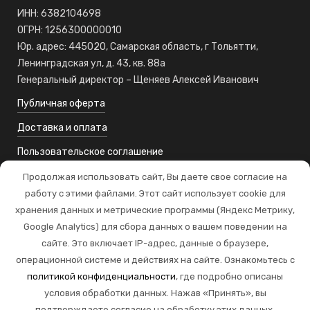
ИНН: 6382104698
ОГРН: 1256300000010
Юр. адрес: 445020, Самарская область, г Тольятти,
Ленинградская ул, д. 43, кв. 88а
Генеральный директор – Щеняев Алексей Иванович
Публичная оферта
Доставка и оплата
Пользовательское соглашение
Политика возврата и обмена
Продолжая использовать сайт, Вы даете свое согласие на
работу с этими файлами. Этот сайт использует cookie для
Политика конфиденциальности
хранения данных и метрические программы (Яндекс Метрику,
Google Analytics) для сбора данных о вашем поведении на
сайте. Это включает IP-адрес, данные о браузере,
операционной системе и действиях на сайте. Ознакомьтесь с
политикой конфиденциальности
, где подробно описаны
условия обработки данных. Нажав «Принять», вы
подтверждаете согласие на обработку этих данных.